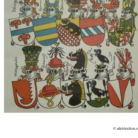
© adelslexikon.