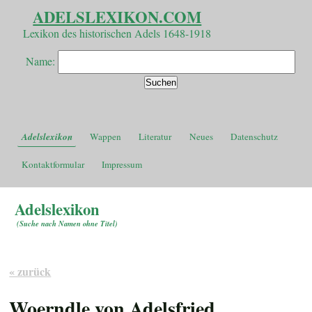
ADELSLEXIKON.COM
Lexikon des historischen Adels 1648-1918
Name:
Adelslexikon
Wappen
Literatur
Neues
Datenschutz
Kontaktformular
Impressum
Adelslexikon
(
Suche nach Namen ohne Titel
)
« zurück
Woerndle von Adelsfried