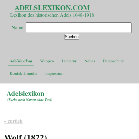
ADELSLEXIKON.COM
Lexikon des historischen Adels 1648-1918
Name:
Adelslexikon
Wappen
Literatur
Neues
Datenschutz
Kontaktformular
Impressum
Adelslexikon
(
Suche nach Namen ohne Titel
)
« zurück
Wolf (1822)