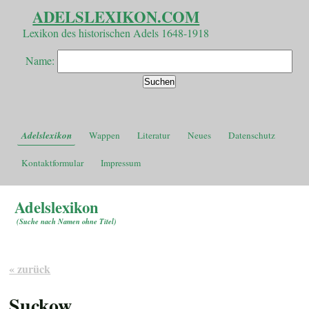
ADELSLEXIKON.COM
Lexikon des historischen Adels 1648-1918
Name:
Adelslexikon
Wappen
Literatur
Neues
Datenschutz
Kontaktformular
Impressum
Adelslexikon
(
Suche nach Namen ohne Titel
)
« zurück
Suckow