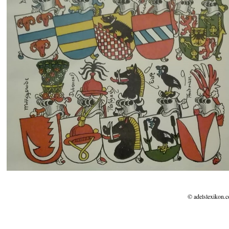
© adelslexikon.