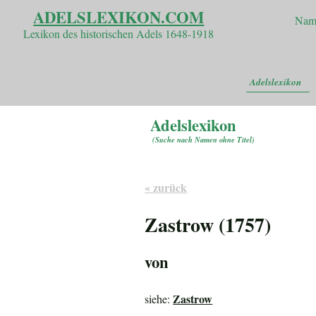
ADELSLEXIKON.COM
Nam
Lexikon des historischen Adels 1648-1918
Adelslexikon
Adelslexikon
(
Suche nach Namen ohne Titel
)
« zurück
Zastrow (1757)
von
Zastrow
siehe: