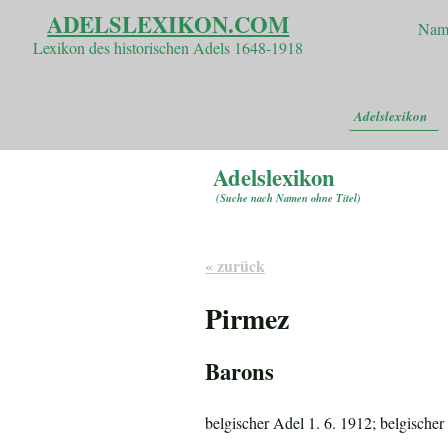
ADELSLEXIKON.COM
Nam
Lexikon des historischen Adels 1648-1918
Adelslexikon
Adelslexikon
(
Suche nach Namen ohne Titel
)
« zurück
Pirmez
Barons
belgischer Adel 1. 6. 1912; belgischer