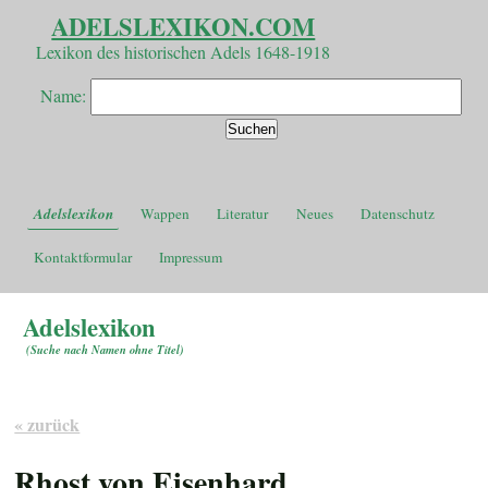
ADELSLEXIKON.COM
Lexikon des historischen Adels 1648-1918
Name:
Adelslexikon
Wappen
Literatur
Neues
Datenschutz
Kontaktformular
Impressum
Adelslexikon
(
Suche nach Namen ohne Titel
)
« zurück
Rhost von Eisenhard