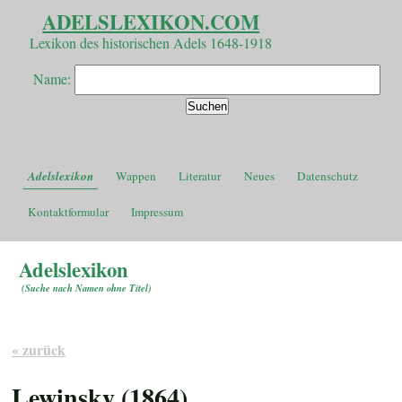
ADELSLEXIKON.COM
Lexikon des historischen Adels 1648-1918
Name:
Adelslexikon
Wappen
Literatur
Neues
Datenschutz
Kontaktformular
Impressum
Adelslexikon
(
Suche nach Namen ohne Titel
)
« zurück
Lewinsky (1864)