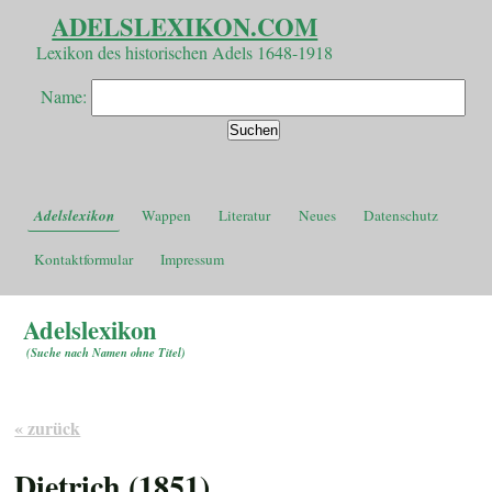
ADELSLEXIKON.COM
Lexikon des historischen Adels 1648-1918
Name:
Adelslexikon
Wappen
Literatur
Neues
Datenschutz
Kontaktformular
Impressum
Adelslexikon
(
Suche nach Namen ohne Titel
)
« zurück
Dietrich (1851)