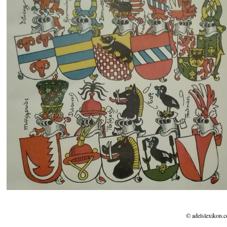
© adelslexikon.