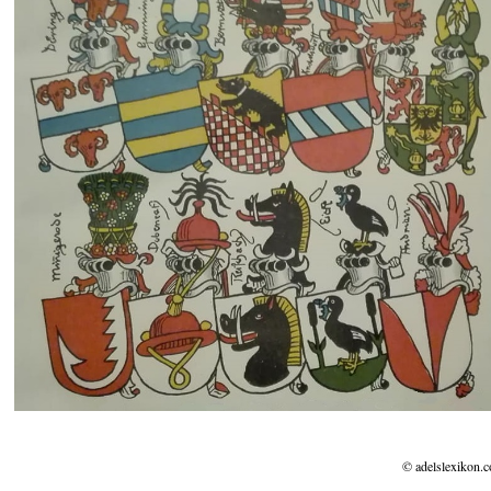
© adelslexikon.