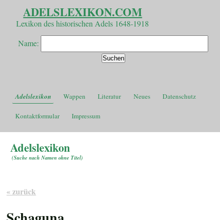
ADELSLEXIKON.COM
Lexikon des historischen Adels 1648-1918
Name:
Adelslexikon
Wappen
Literatur
Neues
Datenschutz
Kontaktformular
Impressum
Adelslexikon
(
Suche nach Namen ohne Titel
)
« zurück
Schaguna