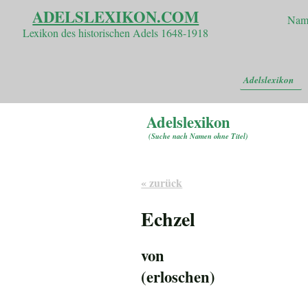
ADELSLEXIKON.COM
Nam
Lexikon des historischen Adels 1648-1918
Adelslexikon
Adelslexikon
(
Suche nach Namen ohne Titel
)
« zurück
Echzel
von
(erloschen)