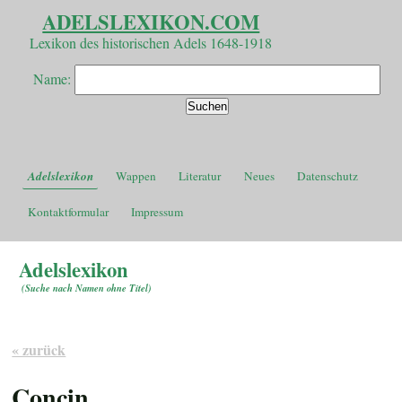
ADELSLEXIKON.COM
Lexikon des historischen Adels 1648-1918
Name:
Adelslexikon
Wappen
Literatur
Neues
Datenschutz
Kontaktformular
Impressum
Adelslexikon
(
Suche nach Namen ohne Titel
)
« zurück
Concin