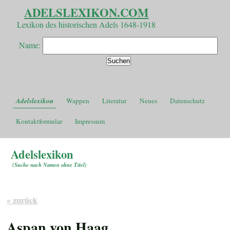
ADELSLEXIKON.COM
Lexikon des historischen Adels 1648-1918
Name:
Adelslexikon
Wappen
Literatur
Neues
Datenschutz
Kontaktformular
Impressum
Adelslexikon
(
Suche nach Namen ohne Titel
)
« zurück
Aspan von Haag