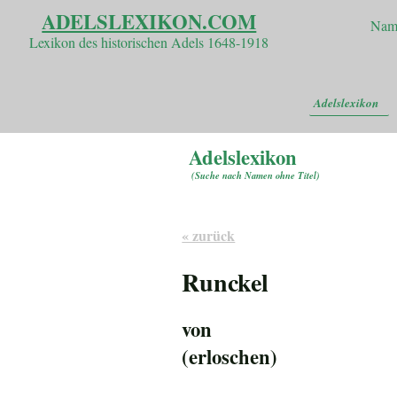
ADELSLEXIKON.COM
Nam
Lexikon des historischen Adels 1648-1918
Adelslexikon
Adelslexikon
(
Suche nach Namen ohne Titel
)
« zurück
Runckel
von
(erloschen)