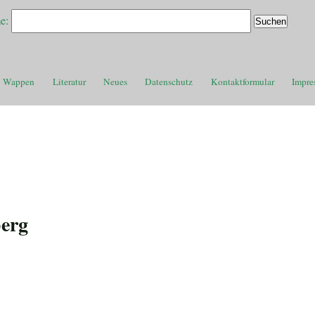
e:
Wappen
Literatur
Neues
Datenschutz
Kontaktformular
Impre
berg