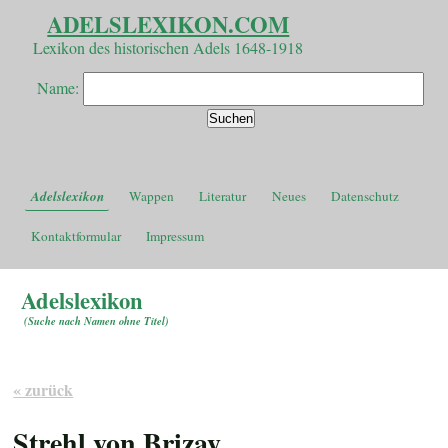
ADELSLEXIKON.COM
Lexikon des historischen Adels 1648-1918
Name:
Adelslexikon
Wappen
Literatur
Neues
Datenschutz
Kontaktformular
Impressum
Adelslexikon
(
Suche nach Namen ohne Titel
)
« zurück
Strehl von Brizay