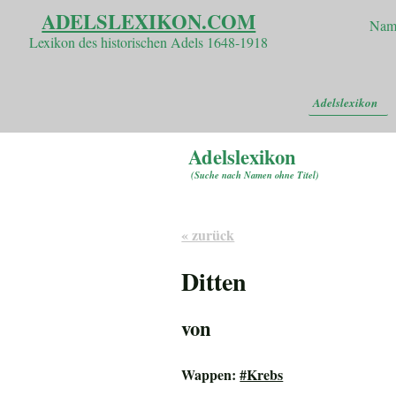
ADELSLEXIKON.COM
Nam
Lexikon des historischen Adels 1648-1918
Adelslexikon
Adelslexikon
(
Suche nach Namen ohne Titel
)
« zurück
Ditten
von
Wappen:
#Krebs