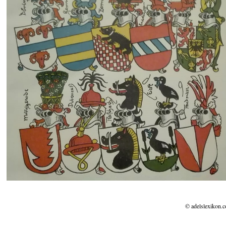
© adelslexikon.