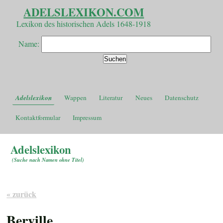
ADELSLEXIKON.COM
Lexikon des historischen Adels 1648-1918
Name:
Adelslexikon
Wappen
Literatur
Neues
Datenschutz
Kontaktformular
Impressum
Adelslexikon
(
Suche nach Namen ohne Titel
)
« zurück
Berville