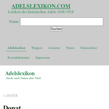
ADELSLEXIKON.COM
Lexikon des historischen Adels 1648-1918
Name:
Adelslexikon
Wappen
Literatur
Neues
Datenschutz
Kontaktformular
Impressum
Adelslexikon
(
Suche nach Namen ohne Titel
)
« zurück
Donat