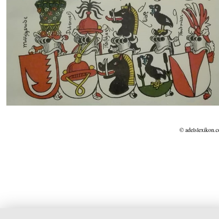
© adelslexikon.