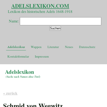
ADELSLEXIKON.COM
Lexikon des historischen Adels 1648-1918
Name:
Adelslexikon
Wappen
Literatur
Neues
Datenschutz
Kontaktformular
Impressum
Adelslexikon
(
Suche nach Namen ohne Titel
)
« zurück
Schmid von Wegwitz