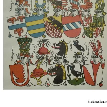
© adelslexikon.