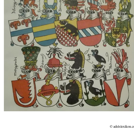
© adelslexikon.