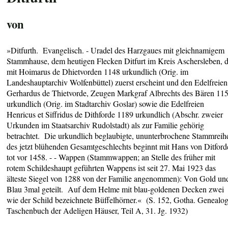
von
»Ditfurth. Evangelisch. - Uradel des Harzgaues mit gleichnamigem
Stammhause, dem heutigen Flecken Ditfurt im Kreis Aschersleben, d
mit Hoimarus de Dhietvorden 1148 urkundlich (Orig. im
Landeshauptarchiv Wolfenbüttel) zuerst erscheint und den Edelfreien
Gerhardus de Thietvorde, Zeugen Markgraf Albrechts des Bären 11
urkundlich (Orig. im Stadtarchiv Goslar) sowie die Edelfreien
Henricus et Siffridus de Dithforde 1189 urkundlich (Abschr. zweier
Urkunden im Staatsarchiv Rudolstadt) als zur Familie gehörig
betrachtet. Die urkundlich beglaubigte, ununterbrochene Stammreih
des jetzt blühenden Gesamtgeschlechts beginnt mit Hans von Ditford
tot vor 1458. - - Wappen (Stammwappen; an Stelle des früher mit
rotem Schildeshaupt geführten Wappens ist seit 27. Mai 1923 das
älteste Siegel von 1288 von der Familie angenommen): Von Gold un
Blau 3mal geteilt. Auf dem Helme mit blau-goldenen Decken zwei
wie der Schild bezeichnete Büffelhörner.« (S. 152, Gotha. Genealog
Taschenbuch der Adeligen Häuser, Teil A, 31. Jg. 1932)