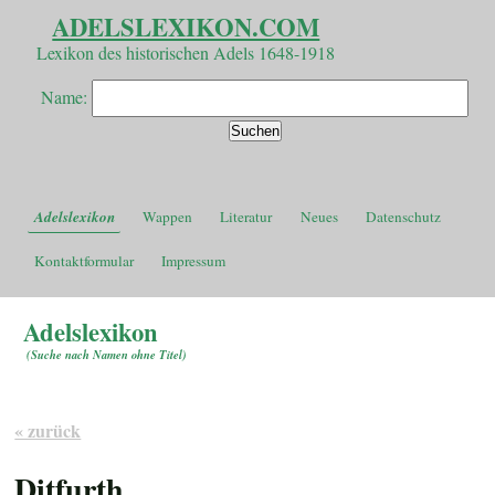
ADELSLEXIKON.COM
Lexikon des historischen Adels 1648-1918
Name:
Adelslexikon
Wappen
Literatur
Neues
Datenschutz
Kontaktformular
Impressum
Adelslexikon
(
Suche nach Namen ohne Titel
)
« zurück
Ditfurth