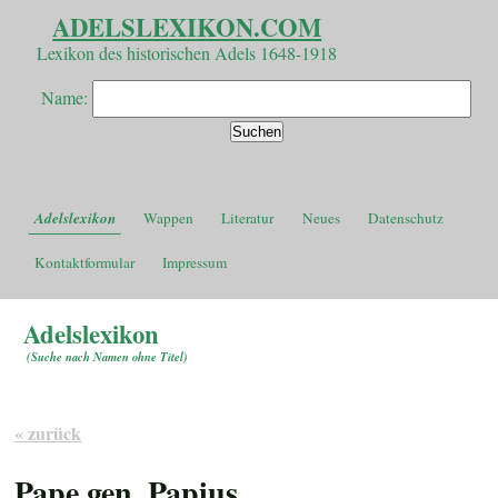
ADELSLEXIKON.COM
Lexikon des historischen Adels 1648-1918
Name:
Adelslexikon
Wappen
Literatur
Neues
Datenschutz
Kontaktformular
Impressum
Adelslexikon
(
Suche nach Namen ohne Titel
)
« zurück
Pape gen. Papius