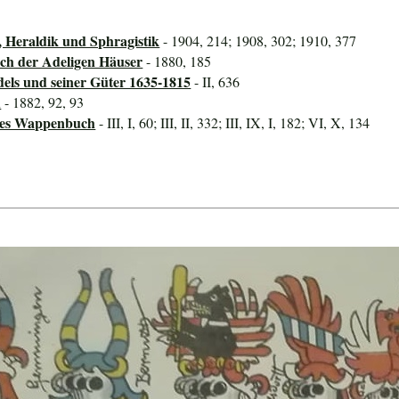
, Heraldik und Sphragistik
- 1904, 214; 1908, 302; 1910, 377
ch der Adeligen Häuser
- 1880, 185
dels und seiner Güter 1635-1815
- II, 636
h
- 1882, 92, 93
ines Wappenbuch
- III, I, 60; III, II, 332; III, IX, I, 182; VI, X, 134