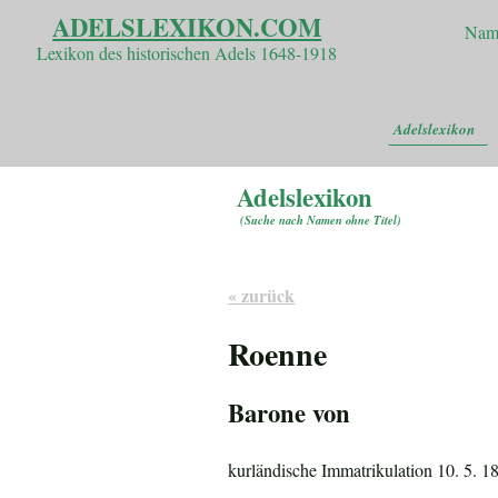
ADELSLEXIKON.COM
Nam
Lexikon des historischen Adels 1648-1918
Adelslexikon
Adelslexikon
(
Suche nach Namen ohne Titel
)
« zurück
Roenne
Barone von
kurländische Immatrikulation 10. 5. 1