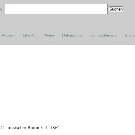
e:
Wappen
Literatur
Neues
Datenschutz
Kontaktformular
Impre
841; russischer Baron 3. 4. 1862