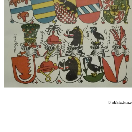
© adelslexikon.