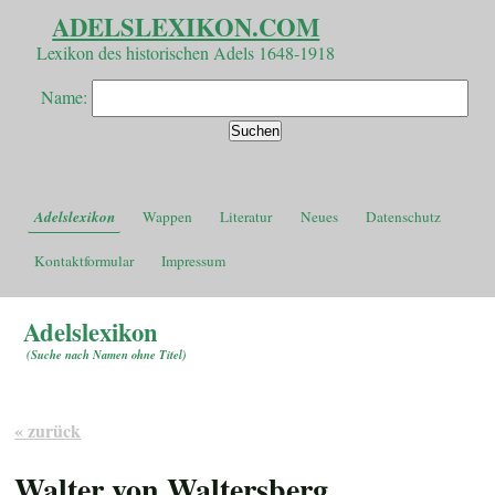
ADELSLEXIKON.COM
Lexikon des historischen Adels 1648-1918
Name:
Adelslexikon
Wappen
Literatur
Neues
Datenschutz
Kontaktformular
Impressum
Adelslexikon
(
Suche nach Namen ohne Titel
)
« zurück
Walter von Waltersberg