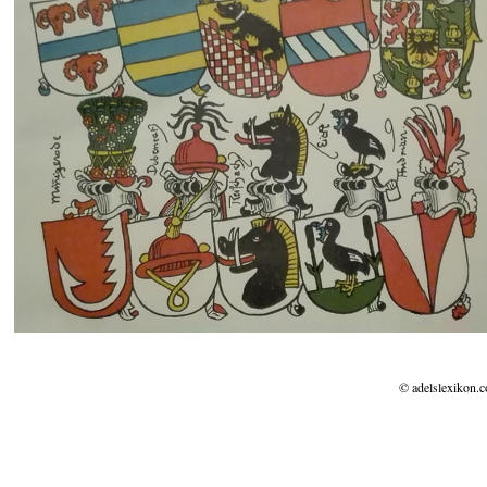
© adelslexikon.