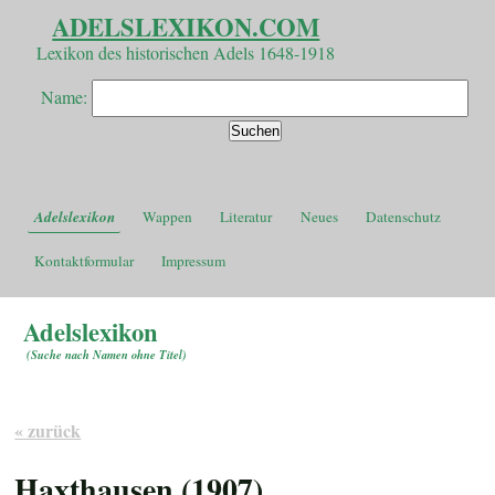
ADELSLEXIKON.COM
Lexikon des historischen Adels 1648-1918
Name:
Adelslexikon
Wappen
Literatur
Neues
Datenschutz
Kontaktformular
Impressum
Adelslexikon
(
Suche nach Namen ohne Titel
)
« zurück
Haxthausen (1907)