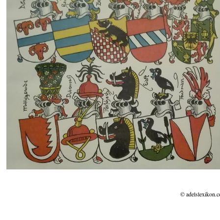
© adelslexikon.