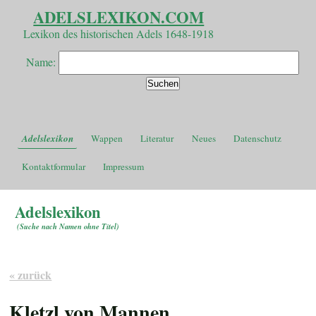
ADELSLEXIKON.COM
Lexikon des historischen Adels 1648-1918
Name:
Adelslexikon
Wappen
Literatur
Neues
Datenschutz
Kontaktformular
Impressum
Adelslexikon
(
Suche nach Namen ohne Titel
)
« zurück
Kletzl von Mannen