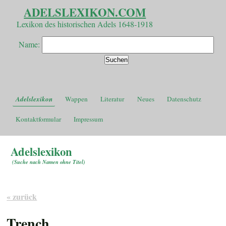
ADELSLEXIKON.COM
Lexikon des historischen Adels 1648-1918
Name:
Adelslexikon
Wappen
Literatur
Neues
Datenschutz
Kontaktformular
Impressum
Adelslexikon
(
Suche nach Namen ohne Titel
)
« zurück
Trench