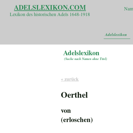
ADELSLEXIKON.COM
Nam
Lexikon des historischen Adels 1648-1918
Adelslexikon
Adelslexikon
(
Suche nach Namen ohne Titel
)
« zurück
Oerthel
von
(erloschen)