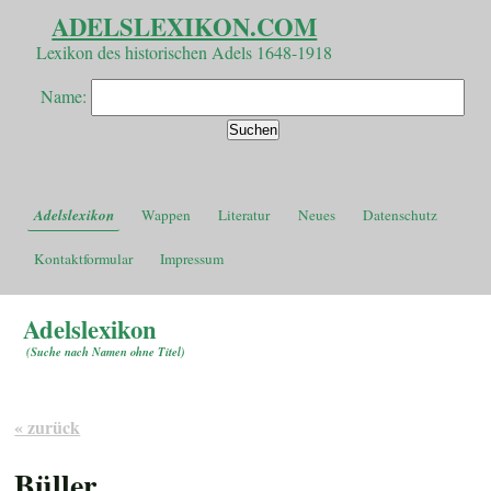
ADELSLEXIKON.COM
Lexikon des historischen Adels 1648-1918
Name:
Adelslexikon
Wappen
Literatur
Neues
Datenschutz
Kontaktformular
Impressum
Adelslexikon
(
Suche nach Namen ohne Titel
)
« zurück
Büller