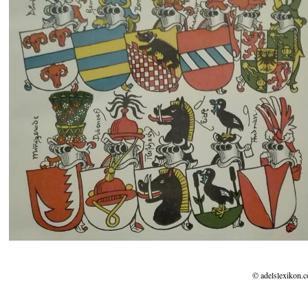
© adelslexikon.