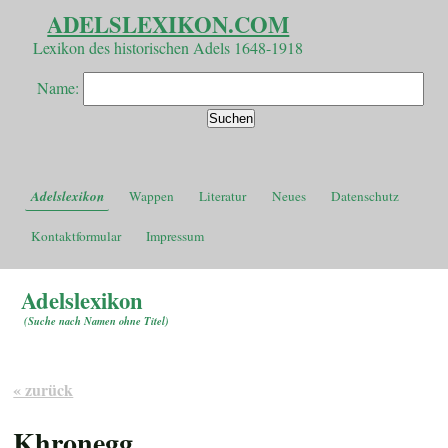
ADELSLEXIKON.COM
Lexikon des historischen Adels 1648-1918
Name:
Adelslexikon
Wappen
Literatur
Neues
Datenschutz
Kontaktformular
Impressum
Adelslexikon
(
Suche nach Namen ohne Titel
)
« zurück
Khronegg