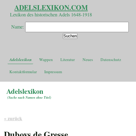
ADELSLEXIKON.COM
Lexikon des historischen Adels 1648-1918
Name:
Adelslexikon
Wappen
Literatur
Neues
Datenschutz
Kontaktformular
Impressum
Adelslexikon
(
Suche nach Namen ohne Titel
)
« zurück
Duboys de Gresse