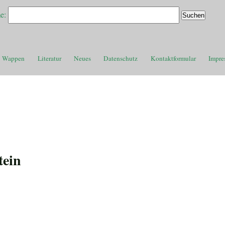
e:
Wappen
Literatur
Neues
Datenschutz
Kontaktformular
Impre
tein