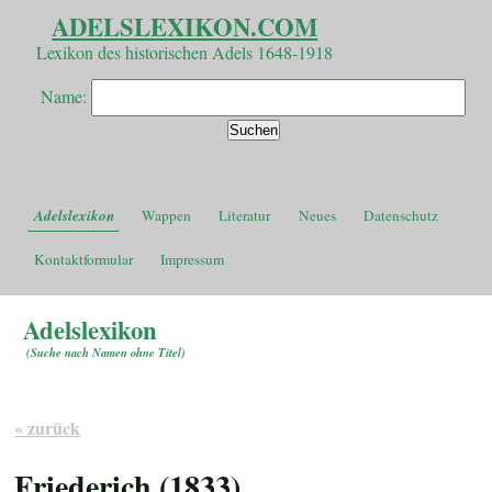
ADELSLEXIKON.COM
Lexikon des historischen Adels 1648-1918
Name:
Adelslexikon
Wappen
Literatur
Neues
Datenschutz
Kontaktformular
Impressum
Adelslexikon
(
Suche nach Namen ohne Titel
)
« zurück
Friederich (1833)