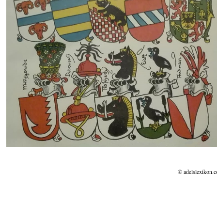
© adelslexikon.