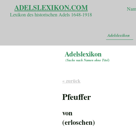
ADELSLEXIKON.COM
Nam
Lexikon des historischen Adels 1648-1918
Adelslexikon
Adelslexikon
(
Suche nach Namen ohne Titel
)
« zurück
Pfeuffer
von
(erloschen)