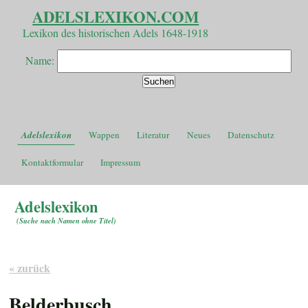
ADELSLEXIKON.COM
Lexikon des historischen Adels 1648-1918
Name:
Adelslexikon
Wappen
Literatur
Neues
Datenschutz
Kontaktformular
Impressum
Adelslexikon
(
Suche nach Namen ohne Titel
)
« zurück
Belderbusch