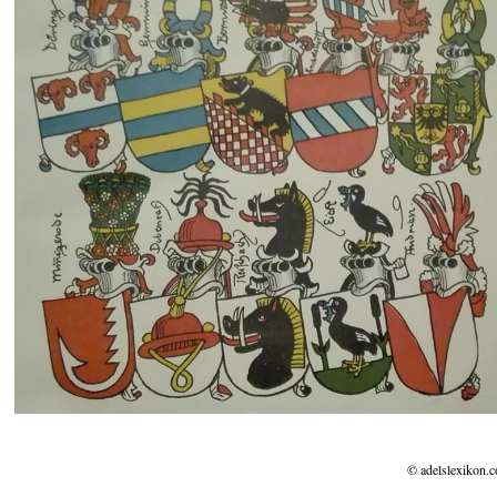
© adelslexikon.