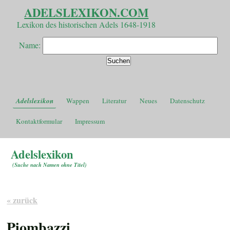
ADELSLEXIKON.COM
Lexikon des historischen Adels 1648-1918
Name:
Adelslexikon
Wappen
Literatur
Neues
Datenschutz
Kontaktformular
Impressum
Adelslexikon
(
Suche nach Namen ohne Titel
)
« zurück
Piombazzi