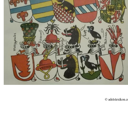
© adelslexikon.