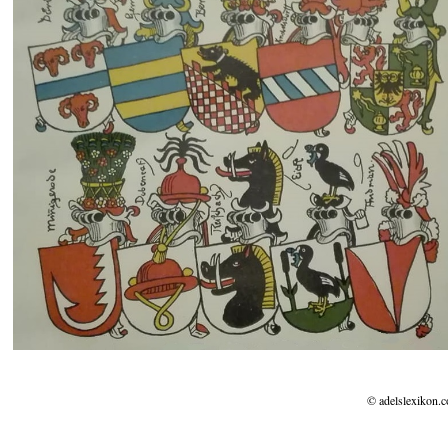
© adelslexikon.