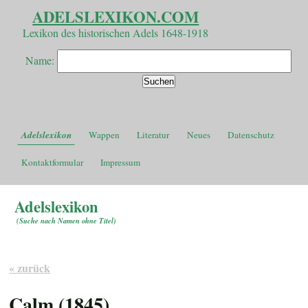
ADELSLEXIKON.COM
Lexikon des historischen Adels 1648-1918
Name:
Adelslexikon
Wappen
Literatur
Neues
Datenschutz
Kontaktformular
Impressum
Adelslexikon
(
Suche nach Namen ohne Titel
)
« zurück
Calm (1845)