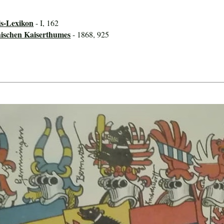
ls-Lexikon
- I, 162
hischen Kaiserthumes
- 1868, 925