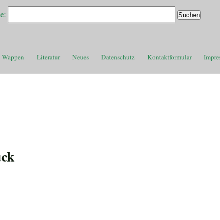
e:
Wappen
Literatur
Neues
Datenschutz
Kontaktformular
Impre
uck