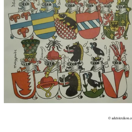
© adelslexikon.