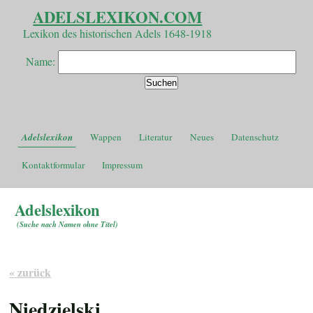
ADELSLEXIKON.COM
Lexikon des historischen Adels 1648-1918
Name:
Adelslexikon
Wappen
Literatur
Neues
Datenschutz
Kontaktformular
Impressum
Adelslexikon
(
Suche nach Namen ohne Titel
)
« zurück
Niedzielski