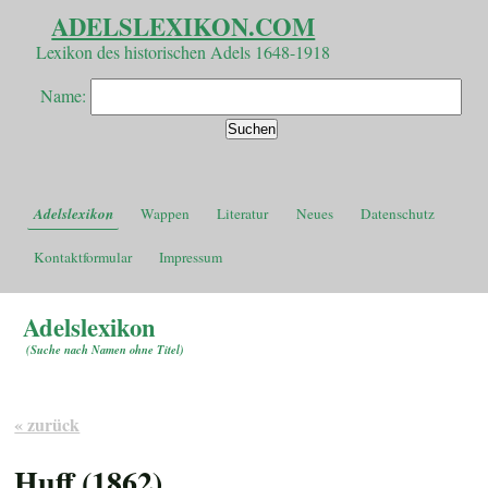
ADELSLEXIKON.COM
Lexikon des historischen Adels 1648-1918
Name:
Adelslexikon
Wappen
Literatur
Neues
Datenschutz
Kontaktformular
Impressum
Adelslexikon
(
Suche nach Namen ohne Titel
)
« zurück
Huff (1862)