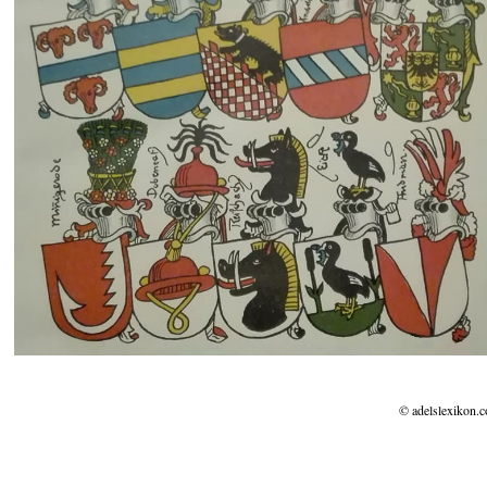
© adelslexikon.