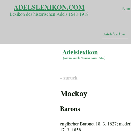
ADELSLEXIKON.COM
Nam
Lexikon des historischen Adels 1648-1918
Adelslexikon
Adelslexikon
(
Suche nach Namen ohne Titel
)
« zurück
Mackay
Barons
englischer Baronet 18. 3. 1627; niede
17. 3. 1858