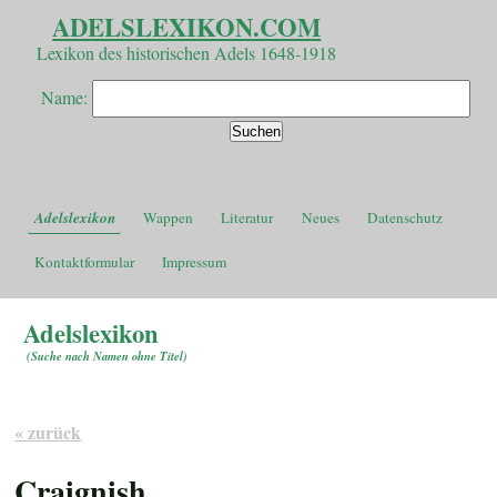
ADELSLEXIKON.COM
Lexikon des historischen Adels 1648-1918
Name:
Adelslexikon
Wappen
Literatur
Neues
Datenschutz
Kontaktformular
Impressum
Adelslexikon
(
Suche nach Namen ohne Titel
)
« zurück
Craignish