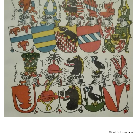
© adelslexikon.