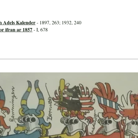
h Adels Kalender
- 1897, 263; 1932, 240
or ifran ar 1857
- I, 678