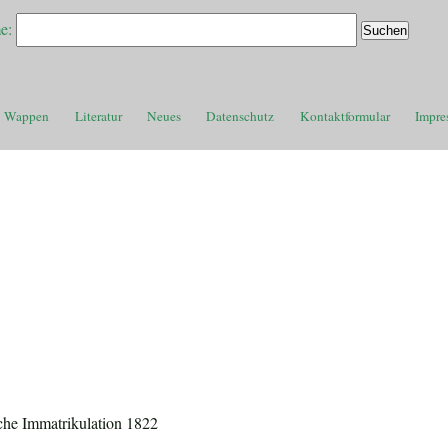
e:
Wappen
Literatur
Neues
Datenschutz
Kontaktformular
Impre
sche Immatrikulation 1822