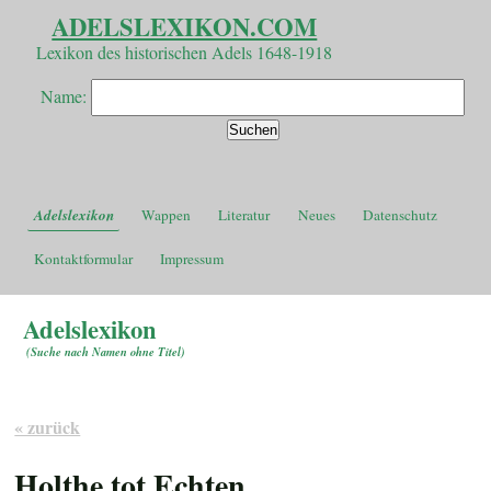
ADELSLEXIKON.COM
Lexikon des historischen Adels 1648-1918
Name:
Adelslexikon
Wappen
Literatur
Neues
Datenschutz
Kontaktformular
Impressum
Adelslexikon
(
Suche nach Namen ohne Titel
)
« zurück
Holthe tot Echten