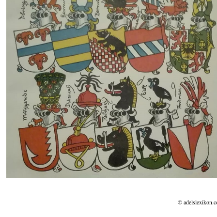
© adelslexikon.