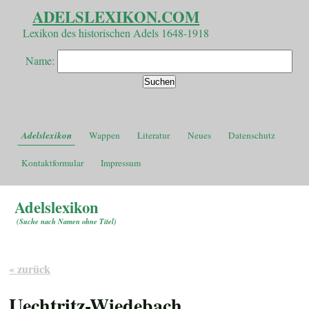
ADELSLEXIKON.COM
Lexikon des historischen Adels 1648-1918
Name:
Adelslexikon
Wappen
Literatur
Neues
Datenschutz
Kontaktformular
Impressum
Adelslexikon
(
Suche nach Namen ohne Titel
)
« zurück
Uechtritz-Wiedebach