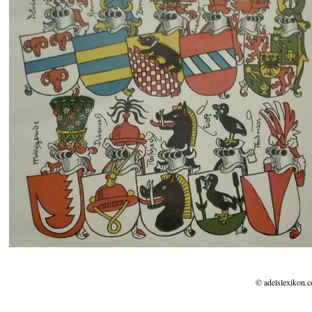
© adelslexikon.