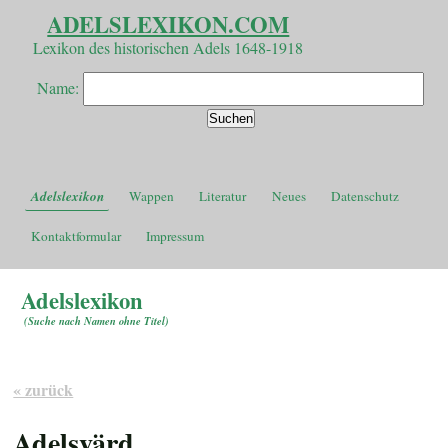
ADELSLEXIKON.COM
Lexikon des historischen Adels 1648-1918
Name:
Adelslexikon
Wappen
Literatur
Neues
Datenschutz
Kontaktformular
Impressum
Adelslexikon
(
Suche nach Namen ohne Titel
)
« zurück
Adelsvärd