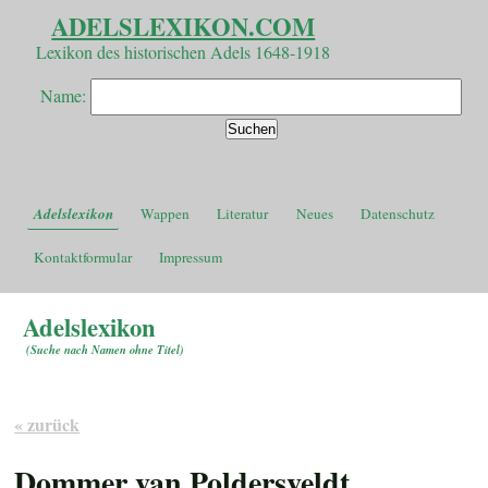
ADELSLEXIKON.COM
Lexikon des historischen Adels 1648-1918
Name:
Adelslexikon
Wappen
Literatur
Neues
Datenschutz
Kontaktformular
Impressum
Adelslexikon
(
Suche nach Namen ohne Titel
)
« zurück
Dommer van Poldersveldt